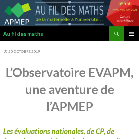
Recherche
Au fil des maths
ALLER
MENU
AU
PRINCI
20 OCTOBRE 2019
CONTENU
L’Observatoire EVAPM,
une aventure de
l’APMEP
Les évaluations nationales, de CP, de