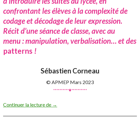
d’introduire les suites au lycée, en
confrontant les élèves à la complexité de
codage et décodage de leur expression.
Récit d’une séance de classe, avec au
menu : manipulation, verbalisation… et des
patterns
!
Sébastien Corneau
© APMEP Mars 2023
⋅⋅⋅⋅⋅⋅⋅⋅⋅⋅♦⋅⋅⋅⋅⋅⋅⋅⋅⋅⋅
Haricots en suite…
Continuer la lecture de
→