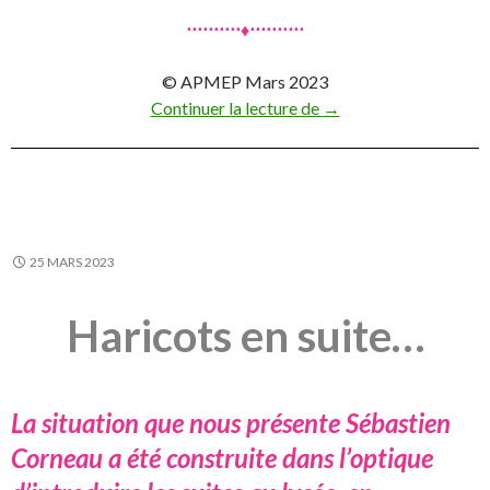
⋅⋅⋅⋅⋅⋅⋅⋅⋅⋅♦⋅⋅⋅⋅⋅⋅⋅⋅⋅⋅
© APMEP Mars 2023
Vous avez dit SUITES
Continuer la lecture de
→
25 MARS 2023
Haricots en suite…
La situation que nous présente Sébastien
Corneau a été construite dans l’optique