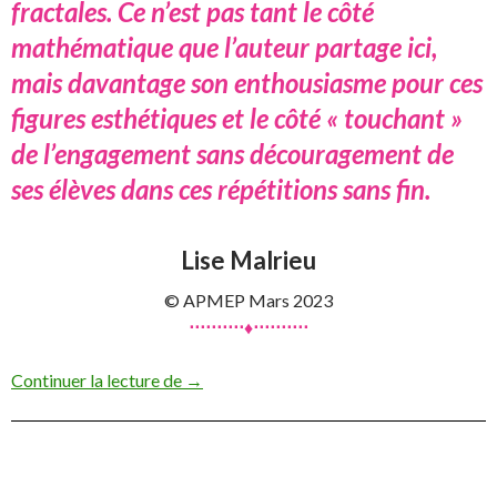
fractales. Ce n’est pas tant le côté
mathématique que l’auteur partage ici,
mais davantage son enthousiasme pour ces
figures esthétiques et le côté « touchant »
de l’engagement sans découragement de
ses élèves dans ces répétitions sans fin.
Lise Malrieu
© APMEP Mars 2023
⋅⋅⋅⋅⋅⋅⋅⋅⋅⋅♦⋅⋅⋅⋅⋅⋅⋅⋅⋅⋅
Des suites au collège : pourquoi pas des f
Continuer la lecture de
→