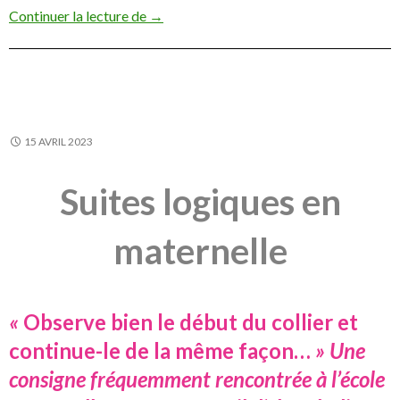
Un peu de e-magie
Continuer la lecture de
→
15 AVRIL 2023
Suites logiques en
maternelle
«
Observe bien le début du collier et
continue-le de la même façon…
» Une
consigne fréquemment rencontrée à l’école