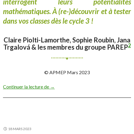
interrogent leurs potentialités
mathématiques. À (re-)découvrir et à tester
dans vos classes dès le cycle 3 !
Claire Piolti-Lamorthe, Sophie Roubin, Jana
2
Trgalová & les membres du groupe PAREP
⋅⋅⋅⋅⋅⋅⋅⋅⋅⋅♦⋅⋅⋅⋅⋅⋅⋅⋅⋅⋅
© APMEP Mars 2023
Des patterns dans les classes !
Continuer la lecture de
→
18 MARS 2023