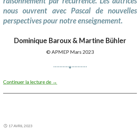
raisonnement par récurrence. Les autrices
nous ouvrent avec Pascal de nouvelles
perspectives pour notre enseignement.
Dominique Baroux & Martine Bühler
© APMEP Mars 2023
⋅⋅⋅⋅⋅⋅⋅⋅⋅⋅♦⋅⋅⋅⋅⋅⋅⋅⋅⋅⋅
Pascal, triangle arithmétique, combinaiso
Continuer la lecture de
→
17 AVRIL 2023