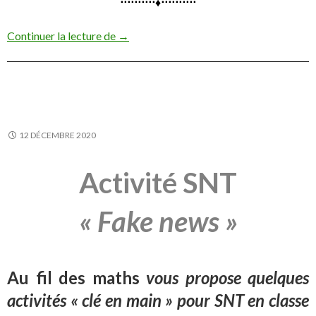
⋅⋅⋅⋅⋅⋅⋅⋅⋅⋅♦⋅⋅⋅⋅⋅⋅⋅⋅⋅⋅
Activité SNT : Un peu de droit d’auteur
Continuer la lecture de
→
12 DÉCEMBRE 2020
Activité SNT
« Fake news »
Au fil des maths
vous propose quelques
activités « clé en main » pour SNT en classe