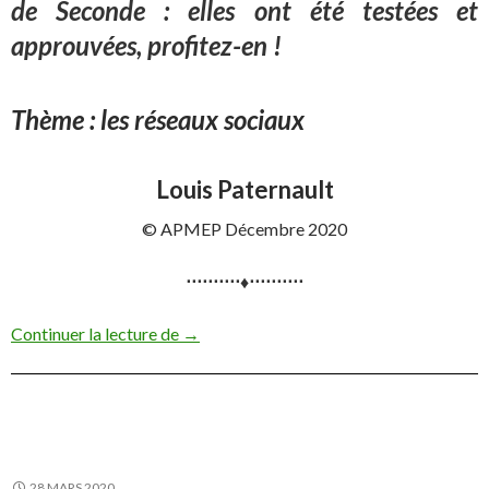
de Seconde : elles ont été testées et
approuvées, profitez-en !
Thème : les réseaux sociaux
Louis Paternault
© APMEP Décembre 2020
⋅⋅⋅⋅⋅⋅⋅⋅⋅⋅♦⋅⋅⋅⋅⋅⋅⋅⋅⋅⋅
Activité SNT :
« Fake news »
Continuer la lecture de
→
28 MARS 2020