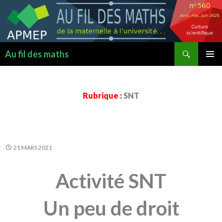
Recherche
Au fil des maths
ALLER
MENU
AU
PRINCI
CONTENU
Rubrique :
SNT
21 MARS 2021
Activité SNT
Un peu de droit