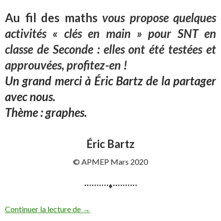
Au fil des maths
vous propose quelques
activités « clés en main » pour SNT en
classe de Seconde : elles ont été testées et
approuvées, profitez-en !
Un grand merci à Éric Bartz de la partager
avec nous.
Thème : graphes.
Éric Bartz
© APMEP Mars 2020
⋅⋅⋅⋅⋅⋅⋅⋅⋅⋅♦⋅⋅⋅⋅⋅⋅⋅⋅⋅⋅
Activité SNT : Le robot sauteur
Continuer la lecture de
→