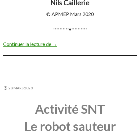
Nils Caillerie
© APMEP Mars 2020
⋅⋅⋅⋅⋅⋅⋅⋅⋅⋅♦⋅⋅⋅⋅⋅⋅⋅⋅⋅⋅
Activité SNT : Les petits papiers
Continuer la lecture de
→
28 MARS 2020
Activité SNT
Le robot sauteur