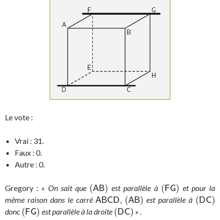
Le vote :
Vrai : 31.
Faux : 0.
Autre : 0.
(
)
(
)
Gregory :
« On sait que
est parallèle à
et pour la
(
A
B
)
(
F
G
)
A
B
F
G
(
)
(
)
même raison dans le carré
,
est parallèle à
A
B
C
D
(
A
B
)
(
D
C
)
A
B
C
D
A
B
D
C
(
)
(
)
donc
est parallèle à la droite
» .
(
F
G
)
(
D
C
)
F
G
D
C