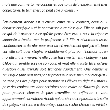
mais que comme tu me connais et que tu as déjà expérimenté mes
conjectures, tu te méfies : ça peut être un piège ! »
(Visiblement Annah est à cheval entre deux contrats, celui du «
débat scientifique » et le contrat scolaire classique. Elle ne sait pas
ce qui doit primer : « ce qu’elle pense être vrai » ou « la réponse
supposée attendue par le professeur » ? Elle a néanmoins assez
confiance en ce dernier pour oser dire franchement quel jeu elle joue
car elle sait qu’il réagira probablement plus par l’humour qu’en
moralisant. En revanche elle va se faire vertement « balayer » par
Chloé qui semble sûre de son coup et veut elle, à juste titre, qu’une
question aussi triviale soit tranchée rapidement. Une deuxième
remarque faite plus tard par le professeur pour bien montrer qu’il «
ne tend pas des pièges pour prendre ses élèves en défaut » mais «
pose des conjectures dont certaines sont vraies et d’autres fausses
pour pousser chacun à plus travailler en réflexion » vont
apparemment convaincre Annah qui ne cherchera plus dans la suite
de « pièges » et rentrera davantage dans la recherche de « la vérité »