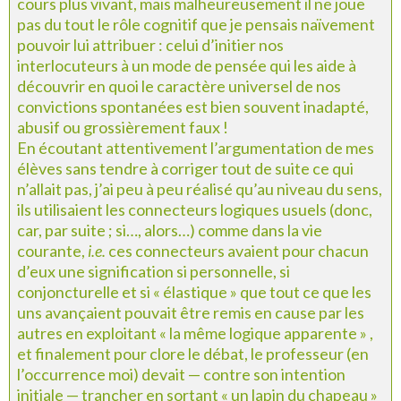
cours plus vivant, mais malheureusement il ne joue
pas du tout le rôle cognitif que je pensais naïvement
pouvoir lui attribuer : celui d’initier nos
interlocuteurs à un mode de pensée qui les aide à
découvrir en quoi le caractère universel de nos
convictions spontanées est bien souvent inadapté,
abusif ou grossièrement faux !
En écoutant attentivement l’argumentation de mes
élèves sans tendre à corriger tout de suite ce qui
n’allait pas, j’ai peu à peu réalisé qu’au niveau du sens,
ils utilisaient les connecteurs logiques usuels (donc,
car, par suite ; si…, alors…) comme dans la vie
courante,
i.e.
ces connecteurs avaient pour chacun
d’eux une signification si personnelle, si
conjoncturelle et si « élastique » que tout ce que les
uns avançaient pouvait être remis en cause par les
autres en exploitant « la même logique apparente » ,
et finalement pour clore le débat, le professeur (en
l’occurrence moi) devait — contre son intention
initiale — trancher en sortant « un lapin du chapeau »