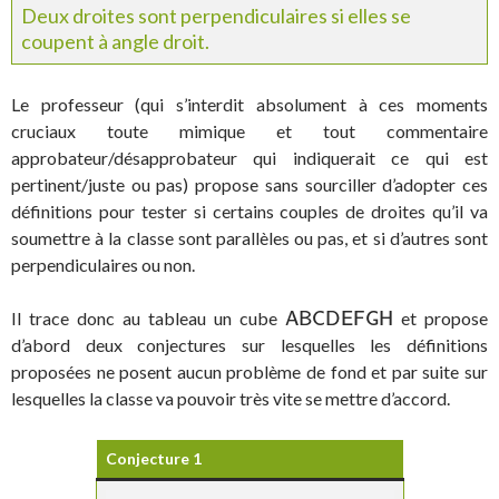
Deux droites sont perpendiculaires si elles se
coupent à angle droit.
Le professeur (qui s’interdit absolument à ces moments
cruciaux toute mimique et tout commentaire
approbateur/désapprobateur qui indiquerait ce qui est
pertinent/juste ou pas) propose sans sourciller d’adopter ces
définitions pour tester si certains couples de droites qu’il va
soumettre à la classe sont parallèles ou pas, et si d’autres sont
perpendiculaires ou non.
Il trace donc au tableau un cube
et propose
A
B
C
D
E
F
G
H
A
B
C
D
E
F
G
H
d’abord deux conjectures sur lesquelles les définitions
proposées ne posent aucun problème de fond et par suite sur
lesquelles la classe va pouvoir très vite se mettre d’accord.
Conjecture 1