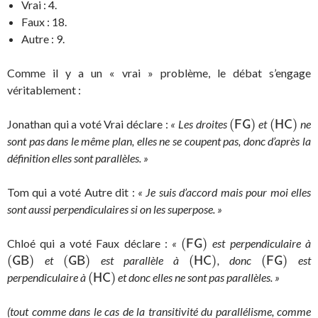
Vrai : 4.
Faux : 18.
Autre : 9.
Comme il y a un « vrai » problème, le débat s’engage
véritablement :
(
)
(
)
Jonathan qui a voté Vrai déclare :
« Les droites
et
ne
(
F
G
)
(
H
C
)
F
G
H
C
sont pas dans le même plan, elles ne se coupent pas, donc d’après la
définition elles sont parallèles. »
Tom qui a voté Autre dit :
« Je suis d’accord mais pour moi elles
sont aussi perpendiculaires si on les superpose. »
(
)
Chloé qui a voté Faux déclare :
«
est perpendiculaire à
(
F
G
)
F
G
(
)
(
)
(
)
(
)
et
est parallèle à
, donc
est
(
G
B
)
(
G
B
)
(
H
C
)
(
F
G
)
G
B
G
B
H
C
F
G
(
)
perpendiculaire à
et donc elles ne sont pas parallèles. »
(
H
C
)
H
C
(tout comme dans le cas de la transitivité du parallélisme, comme