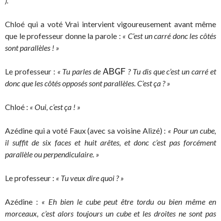
).
Chloé qui a voté Vrai intervient vigoureusement avant même
que le professeur donne la parole :
« C’est un carré donc les côtés
sont parallèles ! »
Le professeur :
« Tu parles de
? Tu dis que c’est un carré et
A
B
G
F
A
B
G
F
donc que les côtés opposés sont parallèles. C’est ça ? »
Chloé :
« Oui, c’est ça ! »
Azédine qui a voté Faux (avec sa voisine Alizé) :
« Pour un cube,
il suffit de six faces et huit arêtes, et donc c’est pas forcément
parallèle ou perpendiculaire. »
Le professeur :
« Tu veux dire quoi ? »
Azédine :
« Eh bien le cube peut être tordu ou bien même en
morceaux, c’est alors toujours un cube et les droites ne sont pas