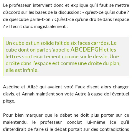
Le professeur intervient donc et explique qu’il faut se mettre
d’accord sur les bases de la discussion : « qu’est-ce qu’un cube ?
de quel cube parle-t-on ? Qu’est-ce qu’une droite dans l’espace
? » Il écrit donc magistralement :
Un cube est un solide fait de six faces carrées. Le
cube dont on parle s’appelle
et les
A
B
C
D
E
F
G
H
A
B
C
D
E
F
G
H
lettres sont exactement comme sur le dessin. Une
droite dans l’espace est comme une droite du plan,
elle est infinie.
Azédine et Alizé qui avaient voté Faux disent alors changer
d’avis, et Annah maintient son vote Autre à cause de l’éventuel
piège.
Pour bien marquer que le débat ne doit plus porter sur ce
malentendu, le professeur conclut lui-même (ce qu’il
s’interdirait de faire si le débat portait sur des contradictions