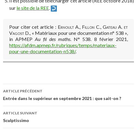
Il est possible de télécharger cet article (REE octobre 2018)
sur
le site de la REE
.
Pour citer cet article :
Ernoult A., Fillon C., Gateau A. et
Vagost D.
, « Matériaux pour une documentation n° 538 »,
in APMEP
Au fil des maths
. N° 538. 8 février 2021,
https://afdm.apmep.fr/rubriques/temps/materiaux-
pour-une-documentation-n538/
.
Navigation
ARTICLE PRÉCÉDENT
Entrée dans le supérieur en septembre 2021 : que sait-on ?
des
ARTICLE SUIVANT
Sculptissimo
articles