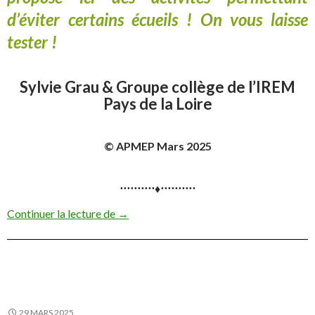
d’éviter certains écueils ! On vous laisse
tester !
Sylvie Grau & Groupe collège de l’IREM
Pays de la Loire
© APMEP Mars 2025
⋅⋅⋅⋅⋅⋅⋅⋅⋅⋅♦⋅⋅⋅⋅⋅⋅⋅⋅⋅⋅
Des chiffres et des lettres
Continuer la lecture de
→
29 MARS 2025