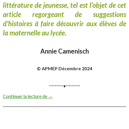
littérature de jeunesse, tel est l’objet de cet
article regorgeant de suggestions
d’histoires à faire découvrir aux élèves de
la maternelle au lycée.
Annie Camenisch
© APMEP Décembre 2024
⋅⋅⋅⋅⋅⋅⋅⋅⋅⋅♦⋅⋅⋅⋅⋅⋅⋅⋅⋅⋅
Quelle place des mathématiques dans les h
Continuer la lecture de
→