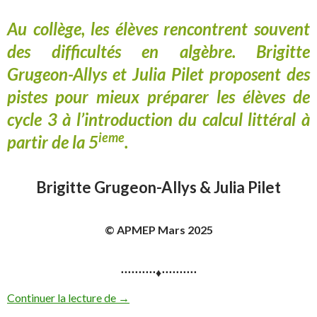
Au collège, les élèves rencontrent souvent
des difficultés en algèbre. Brigitte
Grugeon-Allys et Julia Pilet proposent des
pistes pour mieux préparer les élèves de
cycle 3 à l’introduction du calcul littéral à
ieme
partir de la 5
.
Brigitte Grugeon-Allys & Julia Pilet
© APMEP Mars 2025
⋅⋅⋅⋅⋅⋅⋅⋅⋅⋅♦⋅⋅⋅⋅⋅⋅⋅⋅⋅⋅
Vers le calcul littéral en cycle 3
Continuer la lecture de
→