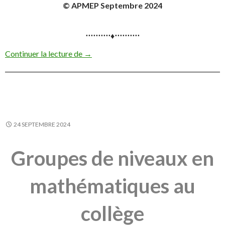
© APMEP Septembre 2024
⋅⋅⋅⋅⋅⋅⋅⋅⋅⋅♦⋅⋅⋅⋅⋅⋅⋅⋅⋅⋅
De l’utilisation des matériels de numérati
Continuer la lecture de
→
24 SEPTEMBRE 2024
Groupes de niveaux en
mathématiques au
collège