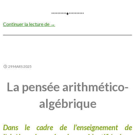
⋅⋅⋅⋅⋅⋅⋅⋅⋅⋅♦⋅⋅⋅⋅⋅⋅⋅⋅⋅⋅
Osons les cartes mentales !
Continuer la lecture de
→
29 MARS 2025
La pensée arithmético-
algébrique
Dans le cadre de l’enseignement de