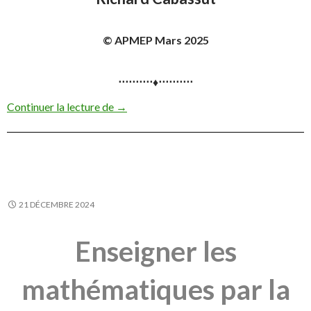
© APMEP Mars 2025
⋅⋅⋅⋅⋅⋅⋅⋅⋅⋅♦⋅⋅⋅⋅⋅⋅⋅⋅⋅⋅
Représentations en barres et entrée dans 
Continuer la lecture de
→
21 DÉCEMBRE 2024
Enseigner les
mathématiques par la