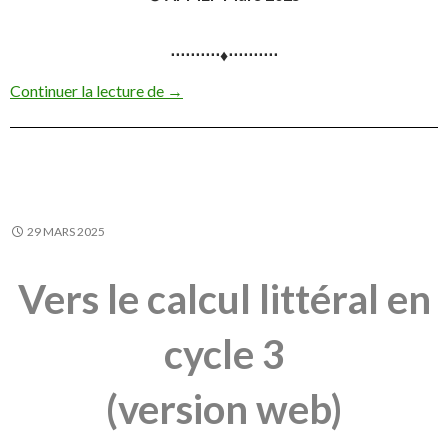
⋅⋅⋅⋅⋅⋅⋅⋅⋅⋅♦⋅⋅⋅⋅⋅⋅⋅⋅⋅⋅
La pensée arithmético-algébrique
Continuer la lecture de
→
29 MARS 2025
Vers le calcul littéral en
cycle 3
(version web)