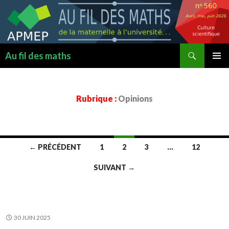
Recherche
Au fil des maths
ALLER
MENU
AU
PRINCI
CONTENU
Rubrique :
Opinions
Navigation
← PRÉCÉDENT
1
2
3
…
12
SUIVANT →
des
articles
30 JUIN 2025