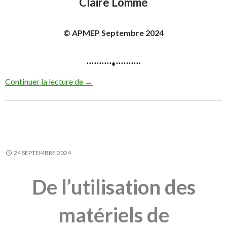
Claire Lommé
© APMEP Septembre 2024
⋅⋅⋅⋅⋅⋅⋅⋅⋅⋅♦⋅⋅⋅⋅⋅⋅⋅⋅⋅⋅
Quel avenir pour l’inclusion ?
Continuer la lecture de
→
24 SEPTEMBRE 2024
De l’utilisation des
matériels de