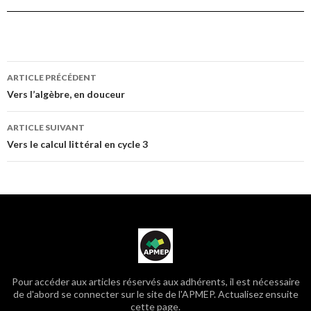
Navigation
ARTICLE PRÉCÉDENT
Vers l’algèbre, en douceur
des
ARTICLE SUIVANT
Vers le calcul littéral en cycle 3
articles
Pour accéder aux articles réservés aux adhérents, il est nécessaire
de d'abord se connecter sur le site de l'APMEP. Actualisez ensuite
cette page.