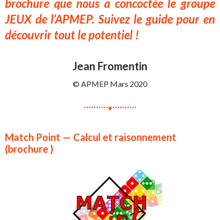
brochure que nous a concoctée le groupe
JEUX de l’APMEP. Suivez le guide pour en
découvrir tout le potentiel !
Jean Fromentin
© APMEP Mars 2020
⋅⋅⋅⋅⋅⋅⋅⋅⋅⋅♦⋅⋅⋅⋅⋅⋅⋅⋅⋅⋅
Match Point — Calcul et raisonnement
(brochure )