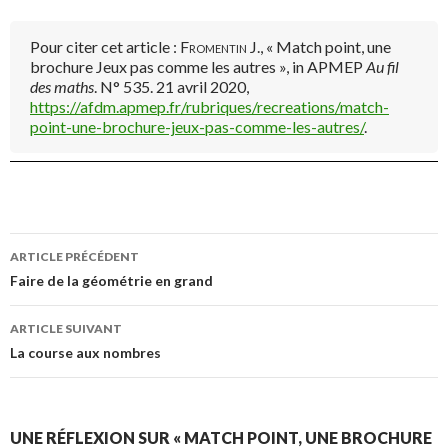
Pour citer cet article :
Fromentin J.
, « Match point, une
brochure Jeux pas comme les autres », in APMEP
Au fil
des maths
. N° 535. 21 avril 2020,
https://afdm.apmep.fr/rubriques/recreations/match-
point-une-brochure-jeux-pas-comme-les-autres/
.
Navigation
ARTICLE PRÉCÉDENT
Faire de la géométrie en grand
des
ARTICLE SUIVANT
La course aux nombres
articles
UNE RÉFLEXION SUR « MATCH POINT, UNE BROCHURE