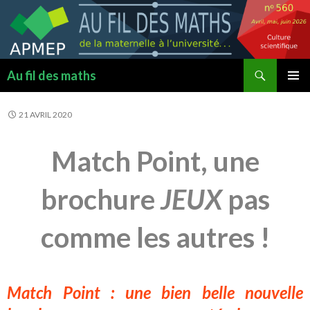
Recherche
Au fil des maths
ALLER
MENU
AU
PRINCI
21 AVRIL 2020
CONTENU
Match Point, une
brochure
JEUX
pas
comme les autres !
Match Point : une bien belle nouvelle