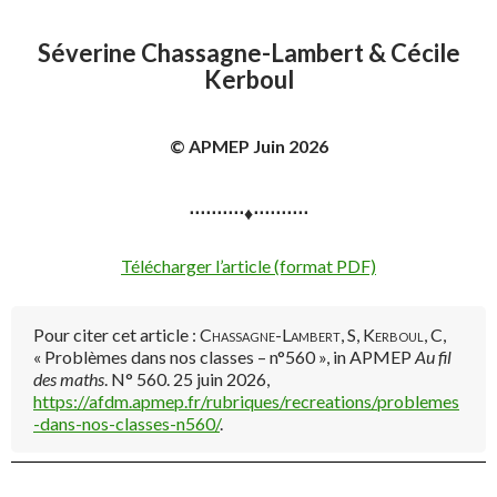
Séverine Chassagne-Lambert & Cécile
Kerboul
© APMEP Juin 2026
⋅⋅⋅⋅⋅⋅⋅⋅⋅⋅♦⋅⋅⋅⋅⋅⋅⋅⋅⋅⋅
Télécharger l’article (format PDF)
Pour citer cet article :
Chassagne-Lambert, S, Kerboul, C
,
« Problèmes dans nos classes – n°560 », in APMEP
Au fil
des maths
. N° 560. 25 juin 2026,
https://afdm.apmep.fr/rubriques/recreations/problemes
-dans-nos-classes-n560/
.