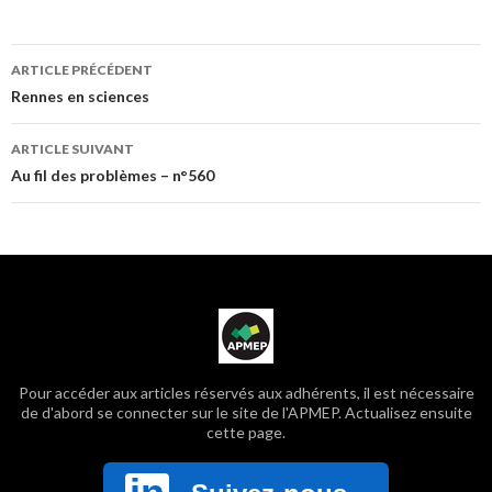
Navigation
ARTICLE PRÉCÉDENT
Rennes en sciences
des
ARTICLE SUIVANT
Au fil des problèmes – n°560
articles
Pour accéder aux articles réservés aux adhérents, il est nécessaire
de d'abord se connecter sur le site de l'APMEP. Actualisez ensuite
cette page.