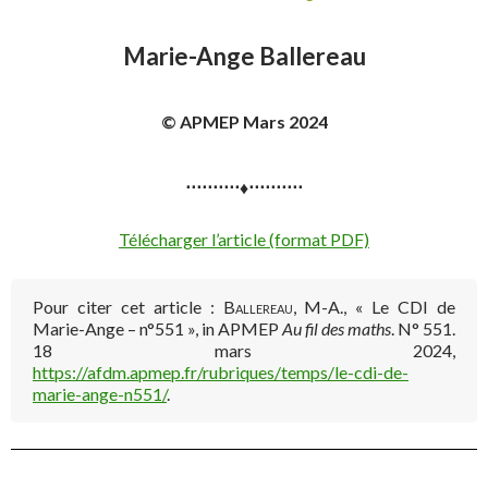
Marie-Ange Ballereau
© APMEP Mars 2024
⋅⋅⋅⋅⋅⋅⋅⋅⋅⋅♦⋅⋅⋅⋅⋅⋅⋅⋅⋅⋅
Télécharger l’article (format PDF)
Pour citer cet article :
Ballereau, M-A.
, « Le CDI de
Marie-Ange – n°551 », in APMEP
Au fil des maths
. N° 551.
18 mars 2024,
https://afdm.apmep.fr/rubriques/temps/le-cdi-de-
marie-ange-n551/
.