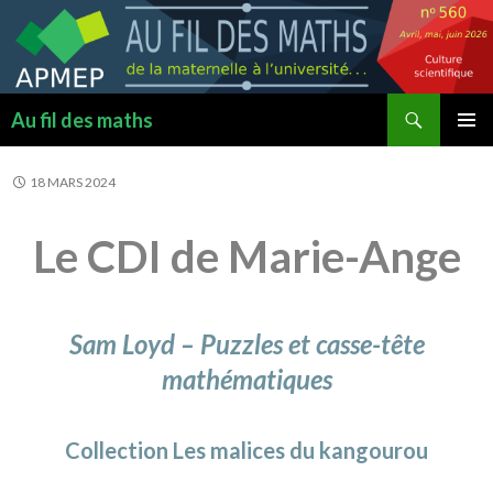
Recherche
Au fil des maths
ALLER
MENU
AU
PRINCI
18 MARS 2024
CONTENU
Le CDI de Marie-Ange
Sam Loyd – Puzzles et casse-tête
mathématiques
Collection Les malices du kangourou