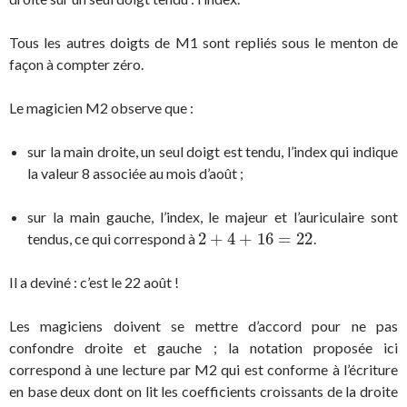
Tous les autres doigts de M1 sont repliés sous le menton de
façon à compter zéro.
Le magicien M2 observe que :
sur la main droite, un seul doigt est tendu, l’index qui indique
la valeur 8 associée au mois d’août ;
sur la main gauche, l’index, le majeur et l’auriculaire sont
2
+
4
+
16
=
22
tendus, ce qui correspond à
.
2
+
4
+
16
=
22
Il a deviné : c’est le 22 août !
Les magiciens doivent se mettre d’accord pour ne pas
confondre droite et gauche ; la notation proposée ici
correspond à une lecture par M2 qui est conforme à l’écriture
en base deux dont on lit les coefficients croissants de la droite