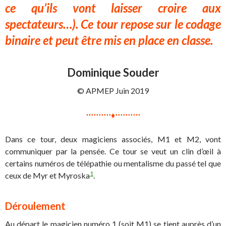
ce qu’ils vont laisser croire aux
spectateurs…). Ce tour repose sur le codage
binaire et peut être mis en place en classe.
Dominique Souder
© APMEP Juin 2019
⋅⋅⋅⋅⋅⋅⋅⋅⋅⋅♦⋅⋅⋅⋅⋅⋅⋅⋅⋅⋅
Dans ce tour, deux magiciens associés, M1 et M2, vont
communiquer par la pensée. Ce tour se veut un clin d’œil à
certains numéros de télépathie ou mentalisme du passé tel que
1
ceux de Myr et Myroska
.
Déroulement
Au départ le magicien numéro 1 (soit M1) se tient auprès d’un